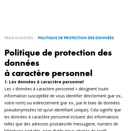
QUI SOMMES NOUS
PRODUITS
NOS RÉALISATIONS
PAGE D'ACCUEIL
-
POLITIQUE DE PROTECTION DES DONNÉES
Politique de protection des
NOS PARTENAIRES
données
DEVENEZ PARTENAIRE
à caractère personnel
1. Les données à caractère personnel
E-SHOP
Les « données à caractère personnel » désignent toute
information susceptible de vous identifier directement (par ex.,
votre nom) ou indirectement (par ex., par le biais de données
CONTACT
pseudonymisées tel qu’un identifiant unique). Cela signifie que
les données à caractère personnel incluent des informations
telles que des adresses postales/de messagerie, numéro de
téléphone portable, nom d’utilisateur, photos de profil,