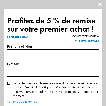
QUI SOMMES NOUS
PRODUITS
Profitez de 5 % de remise
sur votre premier achat !
NOS RÉALISATIONS
PAGE D'ACCUEIL
-
FENÊTRES ALU
FENÊTRES ALU
CONTACTEZ-NOUS À
Fenêtres
ALU
+48 501 159 023
NOS PARTENAIRES
Prénom et Nom
Les systèmes de
fenêtres en aluminium
que nous proposons
offrent une solution idéale pour ceux qui recherchent la
DEVENEZ PARTENAIRE
durabilité, la fonctionnalité et l’esthétique moderne. Grâce à un
E-mail
*
très large éventail d’applications, ces fenêtres peuvent être
E-SHOP
parfaitement adaptées à l’architecture du bâtiment et aux
préférences individuelles des clients.
J’accepte que mes informations soient traitées par AG fenêtres,
CONTACT
conformément à la Politique de Confidentialité afin de recevoir
la newsletter. Je prends note que je peux me désabonner à tout
moment.
*
Demandez un devis sur mesure
*Champs obligatoires