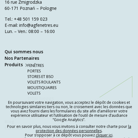
16 rue Żmigrodzka
60-171 Poznań – Pologne
Tel.:
+48 501 159 023
E-mail:
info@agfenetres.eu
Lun. – Ven.: 08:00 – 16:00
Qui sommes nous
Nos Partenaires
Produits
FENÊTRES
PORTES
STORES ET BSO
VOLETS ROULANTS
MOUSTIQUAIRES
VOLETS
STORE BANNES
En poursuivant votre navigation, vous acceptez le dépôt de cookies et
PORTAILS ET CLÔTURES
technologies similaires tiers ou non, le croisement avec les données que
PORTES DE GARAGE
vous avez fourni dans les formulaires du site afin d’améliorer votre
expérience utilisateur et l’utilisation de l’outil de mesure d’audiance
PERGOLAS ET STORE SCREENS
“Google Analytics”.
Blog
Pour en savoir plus, nous vous invitons à consulter notre charte pour
la
Contact
protection des données personnelles
.
Pour s’opposer à ce dépôt vous pouvez
cliquer ici
.