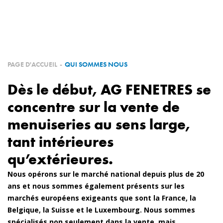
QUI SOMMES NOUS
PRODUITS
NOS RÉALISATIONS
PAGE D'ACCUEIL
-
QUI SOMMES NOUS
Dès le début, AG FENETRES se
NOS PARTENAIRES
concentre sur la vente de
DEVENEZ PARTENAIRE
menuiseries au sens large,
tant intérieures
E-SHOP
qu’extérieures.
Nous opérons sur le marché national depuis plus de 20
CONTACT
ans et nous sommes également présents sur les
marchés européens exigeants que sont la France, la
Belgique, la Suisse et le Luxembourg. Nous sommes
spécialisés non seulement dans la vente, mais