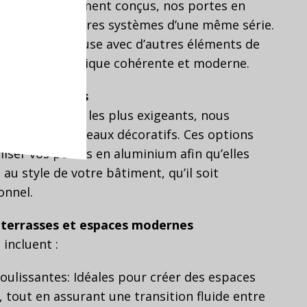
tatifs spécialement conçus, nos portes en
les avec d’autres systèmes d’une même série.
tion harmonieuse avec d’autres éléments de
our une esthétique cohérente et moderne.
ux décoratifs
es des clients les plus exigeants, nous
ection de panneaux décoratifs. Ces options
ser vos portes en aluminium afin qu’elles
au style de votre bâtiment, qu’il soit
onnel.
terrasses et espaces modernes
incluent :
oulissantes:
Idéales pour créer des espaces
 tout en assurant une transition fluide entre