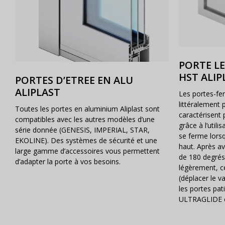
PORTE L
HST ALIP
PORTES D’ETREE EN ALU
ALIPLAST
Les portes-fen
littéralement 
Toutes les portes en aluminium Aliplast sont
caractérisent 
compatibles avec les autres modèles d’une
grâce à l’utili
série donnée (GENESIS, IMPERIAL, STAR,
se ferme lorsq
EKOLINE). Des systèmes de sécurité et une
haut. Après av
large gamme d’accessoires vous permettent
de 180 degrés,
d’adapter la porte à vos besoins.
légèrement, ce
(déplacer le v
les portes pa
ULTRAGLIDE e