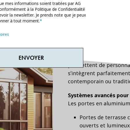
Grâce à des profils adap
que mes informations soient traitées par AG
conformément à la Politique de Confidentialité
aluminium sont compatib
evoir la newsletter. Je prends note que je peux
Cela permet une intégra
nner à tout moment.
*
menuiserie aluminium p
oires
Large gamme de pannea
Pour répondre aux attent
proposons une vaste sél
permettent de personnali
s’intègrent parfaitement 
contemporain ou traditi
Systèmes avancés pour 
Les portes en aluminium 
Portes de terrasse c
ouverts et lumineux,