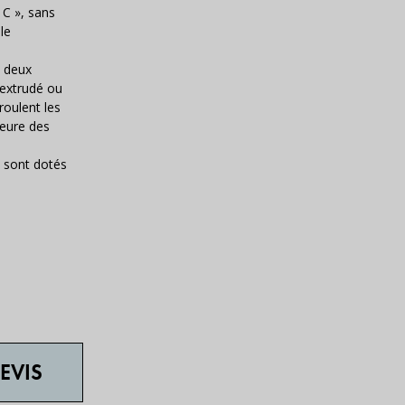
 C », sans
le
n deux
 extrudé ou
roulent les
ieure des
x sont dotés
EVIS