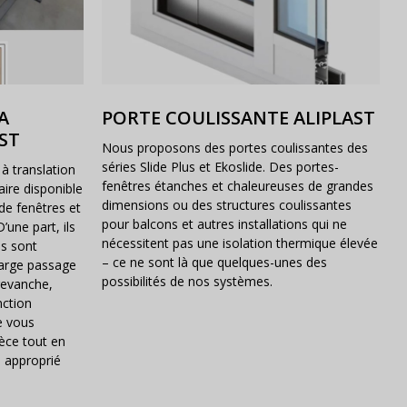
A
PORTE COULISSANTE ALIPLAST
ST
Nous proposons des portes coulissantes des
séries Slide Plus et Ekoslide. Des portes-
à translation
fenêtres étanches et chaleureuses de grandes
aire disponible
dimensions ou des structures coulissantes
de fenêtres et
pour balcons et autres installations qui ne
’une part, ils
nécessitent pas une isolation thermique élevée
ls sont
– ce ne sont là que quelques-unes des
large passage
possibilités de nos systèmes.
 revanche,
nction
e vous
èce tout en
é approprié