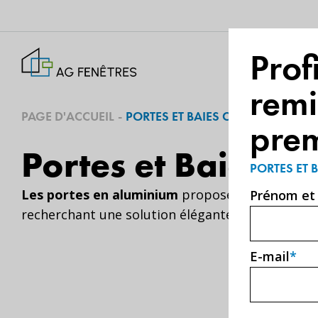
Prof
QUI SOM
remi
PAGE D'ACCUEIL
-
PORTES ET BAIES COULISSANTES 
prem
Portes et Baies co
PORTES ET 
Les portes en aluminium
proposées par AGFenêtre
Prénom e
recherchant une solution élégante, durable et h
E-mail
*