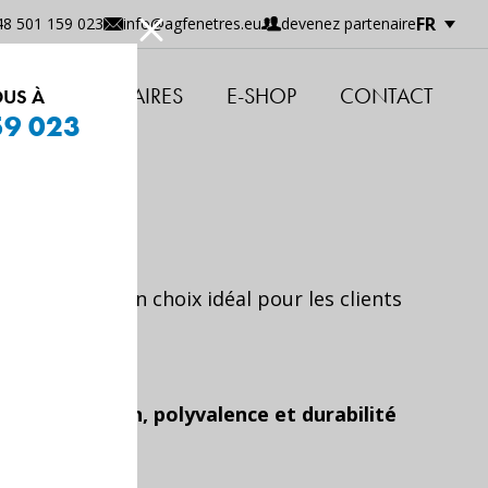
FR
devenez partenaire
48 501 159 023
info@agfenetres.eu
NOS PARTENAIRES
E-SHOP
CONTACT
US À
59 023
 constituent un choix idéal pour les clients
s de projets.
inium – Design, polyvalence et durabilité
bilité