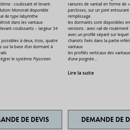
tème : coulissant et levant-
rainures de vantail en forme de «
olution Monorail disponible
parcloses, sur un joint entourant 
l de type labyrinthe
remplissage
troit dans les vantaux
les dormants sont disponibles e
 levant-coulissants – largeur 34
versions : avec rail de roulement
avec un profilé séparé sur lequel 
 possibles à deux, trois, quatre
chariots fixés dans la partie infér
s sur la base d’un dormant à
vantaux
ails
les profilés verticaux des vantau
intégrer le système Flyscreen
d’une poignée…
Lire la suite
ANDE DE DEVIS
DEMANDE DE D