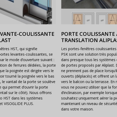
EVANTE-COULISSANTE
PORTE COULISSANTE 
LAST
TRANSLATION ALIPLA
êtres HST, qui signifie
Les portes-fenêtres coulissantes 
portes levantes-coulissantes, se
PSK sont une solution très popul
par le mode d’ouverture suivant :
dans presque tous les systèmes 
sation de ferrures dédiées, la porte
de portes proposés par Aliplast. D
ue la poignée est dirigée vers le
ne prennent pas de place lorsqu’i
oir tourné la poignée vers le bas
ouverts (déplacés) et offrent un 
 le vantail de la porte se soulève
vers le balcon ou la terrasse. En
 qui permet d’ouvrir la porte
vous ne pouvez utiliser que la fo
antail sur le côté). Nous offrons
d’inclinaison, par exemple lorsqu
tio HST dans les systèmes
souhaitez uniquement aérer la pi
t VISOGLIDE PLUS.
maintenant un niveau de sécurit
dans votre maison.