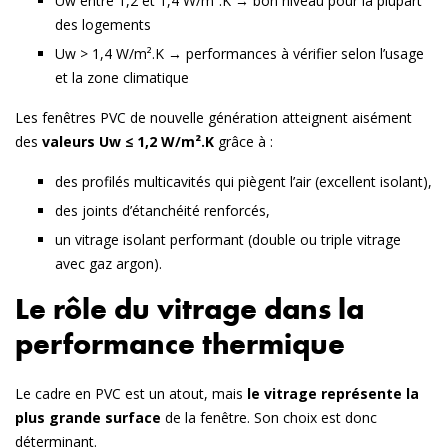
Uw entre 1,2 et 1,4 W/m².K → bon niveau pour la plupart
des logements
Uw > 1,4 W/m².K → performances à vérifier selon l’usage
et la zone climatique
Les fenêtres PVC de nouvelle génération atteignent aisément
des
valeurs Uw ≤ 1,2 W/m².K
grâce à :
des
profilés multicavités
qui piègent l’air (excellent isolant),
des
joints d’étanchéité renforcés
,
un
vitrage isolant performant
(double ou triple vitrage
avec gaz argon).
Le rôle du vitrage dans la
performance thermique
Le cadre en PVC est un atout, mais
le vitrage représente la
plus grande surface
de la fenêtre. Son choix est donc
déterminant.