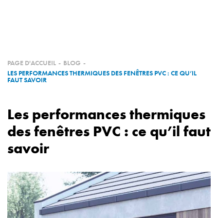
QUI SOMMES NOUS
PRODUITS
NOS RÉALISATIONS
PAGE D'ACCUEIL
-
BLOG
-
LES PERFORMANCES THERMIQUES DES FENÊTRES PVC : CE QU’IL
FAUT SAVOIR
NOS PARTENAIRES
Les performances thermiques
DEVENEZ PARTENAIRE
des fenêtres PVC : ce qu’il faut
savoir
E-SHOP
CONTACT