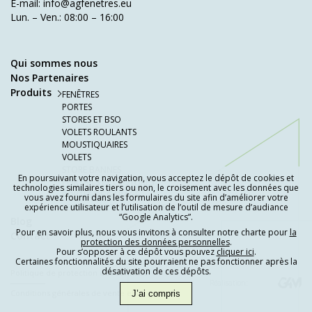
E-mail:
info@agfenetres.eu
Lun. – Ven.: 08:00 – 16:00
Qui sommes nous
Nos Partenaires
Produits
FENÊTRES
PORTES
STORES ET BSO
VOLETS ROULANTS
MOUSTIQUAIRES
VOLETS
STORE BANNES
En poursuivant votre navigation, vous acceptez le dépôt de cookies et
PORTAILS ET CLÔTURES
technologies similaires tiers ou non, le croisement avec les données que
PORTES DE GARAGE
vous avez fourni dans les formulaires du site afin d’améliorer votre
PERGOLAS ET STORE SCREENS
expérience utilisateur et l’utilisation de l’outil de mesure d’audiance
“Google Analytics”.
Blog
Pour en savoir plus, nous vous invitons à consulter notre charte pour
la
Contact
protection des données personnelles
.
Pour s’opposer à ce dépôt vous pouvez
cliquer ici
.
Certaines fonctionnalités du site pourraient ne pas fonctionner après la
désativation de ces dépôts.
Politique de protection des données
Réalisation:
Conditions générales de vente et de garantie
J’ai compris