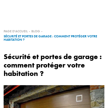
QUI SOMMES NOUS
PRODUITS
NOS RÉALISATIONS
PAGE D'ACCUEIL
-
BLOG
-
SÉCURITÉ ET PORTES DE GARAGE : COMMENT PROTÉGER VOTRE
HABITATION ?
NOS PARTENAIRES
Sécurité et portes de garage :
DEVENEZ PARTENAIRE
comment protéger votre
habitation ?
E-SHOP
CONTACT